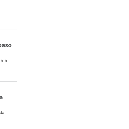
paso
da la
la
ida