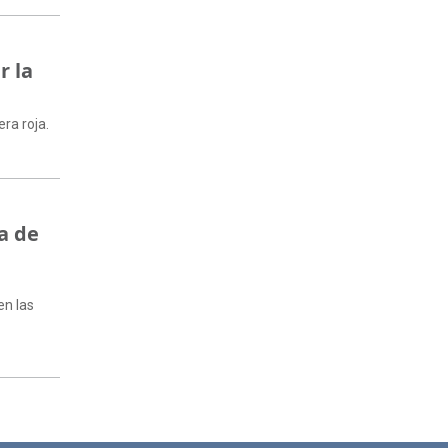
r la
era roja.
a de
en las