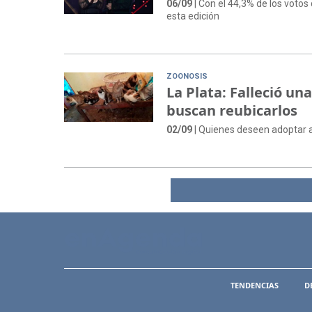
06/09
| Con el 44,3% de los votos
esta edición
ZOONOSIS
La Plata: Falleció un
buscan reubicarlos
02/09
| Quienes deseen adoptar 
TENDENCIAS
D