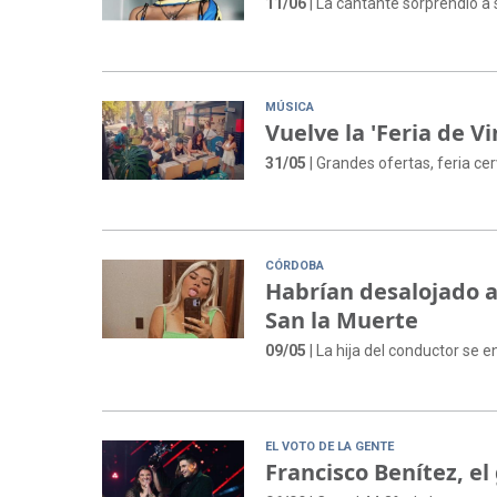
11/06
| La cantante sorprendió a 
MÚSICA
Vuelve la 'Feria de Vi
31/05
| Grandes ofertas, feria c
CÓRDOBA
Habrían desalojado a 
San la Muerte
09/05
| La hija del conductor se 
EL VOTO DE LA GENTE
Francisco Benítez, e