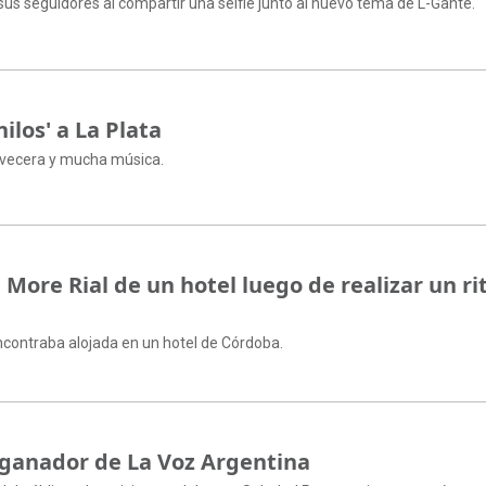
sus seguidores al compartir una selfie junto al nuevo tema de L-Gante.
nilos' a La Plata
ervecera y mucha música.
More Rial de un hotel luego de realizar un ri
encontraba alojada en un hotel de Córdoba.
l ganador de La Voz Argentina