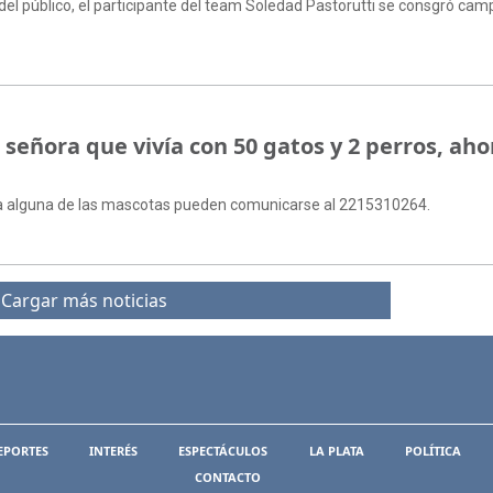
 del público, el participante del team Soledad Pastorutti se consgró ca
a señora que vivía con 50 gatos y 2 perros, aho
a alguna de las mascotas pueden comunicarse al 2215310264.
Cargar más noticias
EPORTES
INTERÉS
ESPECTÁCULOS
LA PLATA
POLÍTICA
CONTACTO