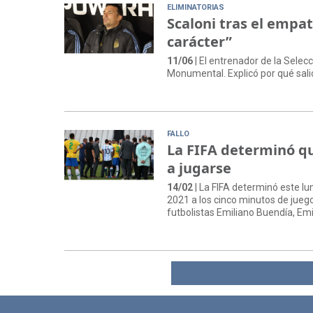
ELIMINATORIAS
Scaloni tras el emp
carácter”
11/06
| El entrenador de la Selec
Monumental. Explicó por qué salió
FALLO
La FIFA determinó qu
a jugarse
14/02
| La FIFA determinó este lu
2021 a los cinco minutos de jueg
futbolistas Emiliano Buendía, Emi