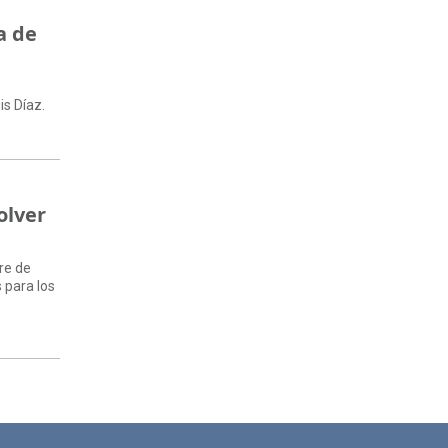
a de
is Díaz.
olver
re de
 para los