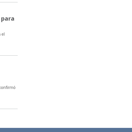
 para
 el
a
 confirmó