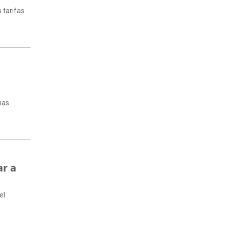
 tarifas
ias
ar a
el