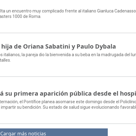
uelta un encuentro muy complicado frente al italiano Gianluca Cadenasso
Masters 1000 de Roma.
 hija de Oriana Sabatini y Paulo Dybala
italianos, la pareja dio la bienvenida a su beba en la madrugada del lu
alles.
á su primera aparición pública desde el hospi
ternación, el Pontífice planea asomarse este domingo desde el Policlíni
 e impartir su bendición. Su estado de salud sigue evolucionando favora
Cargar más noticias