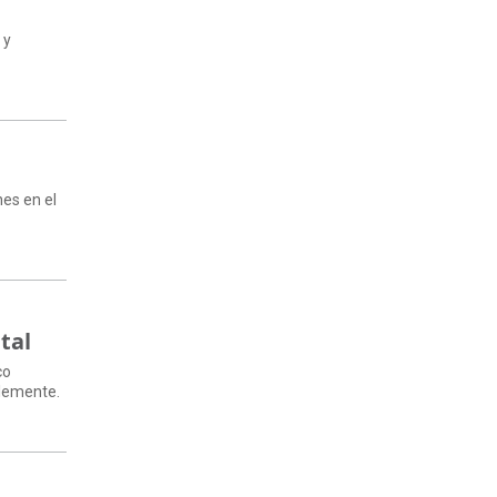
 y
nes en el
tal
co
blemente.