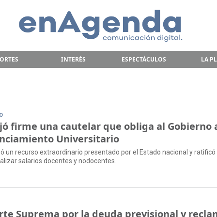
ORTES
INTERÉS
ESPECTÁCULOS
LA P
IO
ó firme una cautelar que obliga al Gobierno 
anciamiento Universitario
ó un recurso extraordinario presentado por el Estado nacional y ratificó
lizar salarios docentes y nodocentes.
Corte Suprema por la deuda previsional y recl