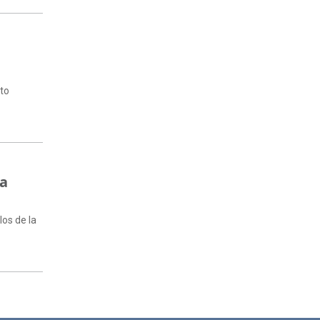
nto
la
los de la