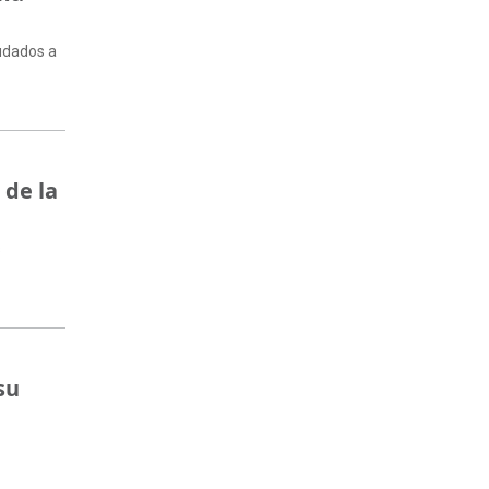
eudados a
 de la
s
su