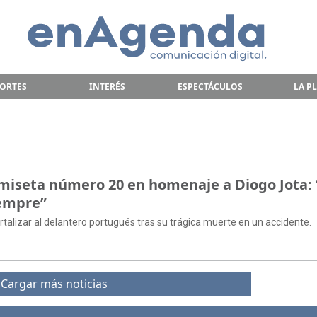
ORTES
INTERÉS
ESPECTÁCULOS
LA P
camiseta número 20 en homenaje a Diogo Jota: 
iempre”
ortalizar al delantero portugués tras su trágica muerte en un accidente.
Cargar más noticias