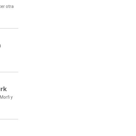
cer otra
a
ark
Morfi y