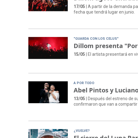
17/05
| A partir de la demanda pa
fecha que tendrá lugar en junio.
"GUARDA CON LOS CELUS"
Dillom presenta "Por
15/05
| El artista presentará en v
A POR TODO
Abel Pintos y Lucian
13/05
| Después del estreno de s
confirmaron que van a comparti
¿VUELVE?
El cierre del Luna Par