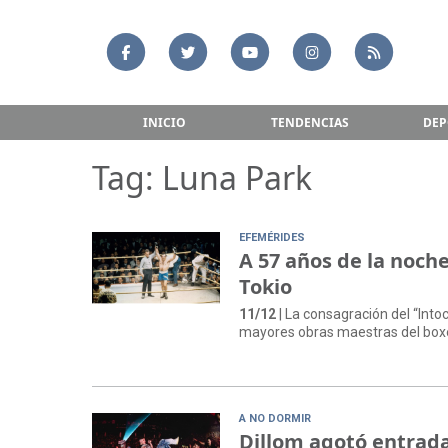
INICIO
TENDENCIAS
DEP
Tag: Luna Park
EFEMÉRIDES
A 57 años de la noch
Tokio
11/12
| La consagración del “Into
mayores obras maestras del box
A NO DORMIR
Dillom agotó entrada