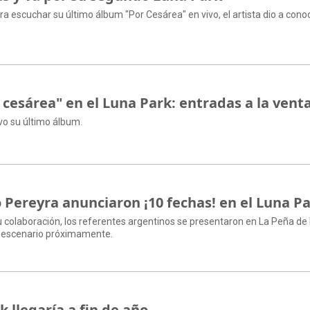
ra escuchar su último álbum "Por Cesárea" en vivo, el artista dio a cono
 cesárea" en el Luna Park: entradas a la vent
ivo su último álbum.
o Pereyra anunciaron ¡10 fechas! en el Luna P
u colaboración, los referentes argentinos se presentaron en La Peña de 
r escenario próximamente.
k llegaría a fin de año