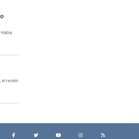
no
. Había
 el recién