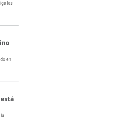
iga las
ino
ado en
 está
 la