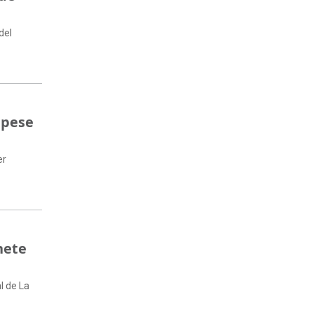
del
 pese
er
nete
l de La