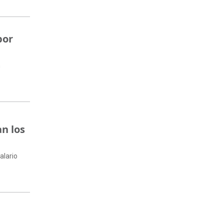
por
n
an los
alario