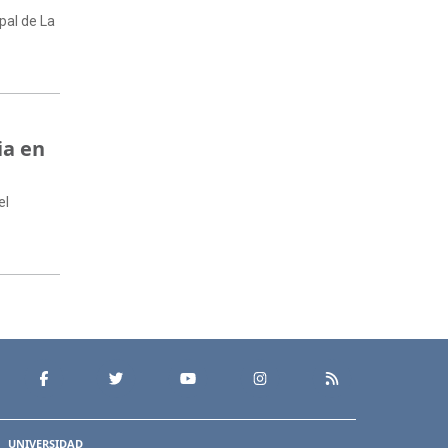
pal de La
ia en
el
UNIVERSIDAD