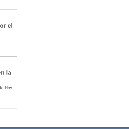
or el
.
n la
ita. Hay