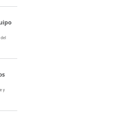
quipo
 del
os
e y