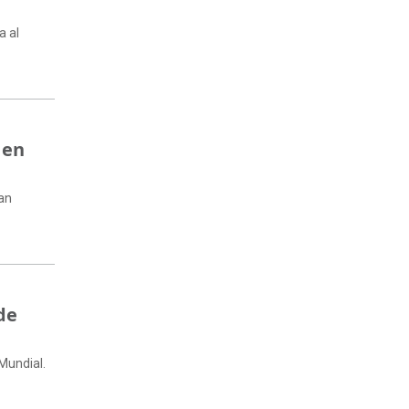
a al
 en
ian
de
 Mundial.