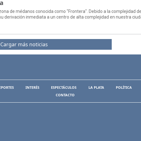
ta
la zona de médanos conocida como "Frontera". Debido a la complejidad de
su derivación inmediata a un centro de alta complejidad en nuestra ciud
Cargar más noticias
EPORTES
INTERÉS
ESPECTÁCULOS
LA PLATA
POLÍTICA
CONTACTO