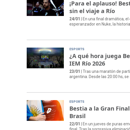
¡Para el aplauso! Bes
sin el viaje a Río
24/01
| En una final dramática, el
esperanzador en Nuke, la historia
ESPORTS
¿A qué hora juega Bes
IEM Río 2026
23/01
| Tras una maratón de parti
argentina. Desde las 20:00 hs, se
ESPORTS
Bestia a la Gran Fina
Brasil
22/01
| En un jueves de puras emo
final. Tras la sorpresiva eliminac