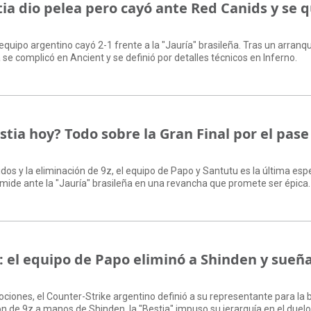
tia dio pelea pero cayó ante Red Canids y se 
 equipo argentino cayó 2-1 frente a la "Jauría" brasileña. Tras un arranq
 se complicó en Ancient y se definió por detalles técnicos en Inferno.
tia hoy? Todo sobre la Gran Final por el pase 
dos y la eliminación de 9z, el equipo de Papo y Santutu es la última es
 mide ante la "Jauría" brasileña en una revancha que promete ser épica.
l: el equipo de Papo eliminó a Shinden y sueñ
ciones, el Counter-Strike argentino definió a su representante para la b
ión de 9z a manos de Shinden, la "Bestia" impuso su jerarquía en el duelo