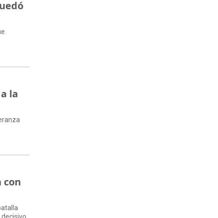
quedó
ue
a la
peranza
a con
atalla
 decisivo