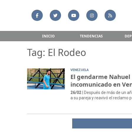
INICIO
TENDENCIAS
DEP
Tag: El Rodeo
VENEZUELA
El gendarme Nahuel G
incomunicado en Ve
26/02
| Después de más de un año
a su pareja y reavivó el reclamo p