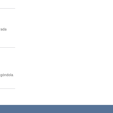
trada
 góndola.