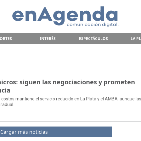
ORTES
INTERÉS
ESPECTÁCULOS
LA P
micros: siguen las negociaciones y prometen
ncia
s y costos mantiene el servicio reducido en La Plata y el AMBA, aunque la
radual.
Cargar más noticias