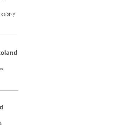
calor- y
Roland
os.
nd
s.