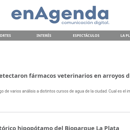
ORTES
INTERÉS
ESPECTÁCULOS
LA P
tectaron fármacos veterinarios en arroyos d
go de varios análisis a distintos cursos de agua de la ciudad. Cual es el 
istórico hipopótamo del Bioparque La Plata