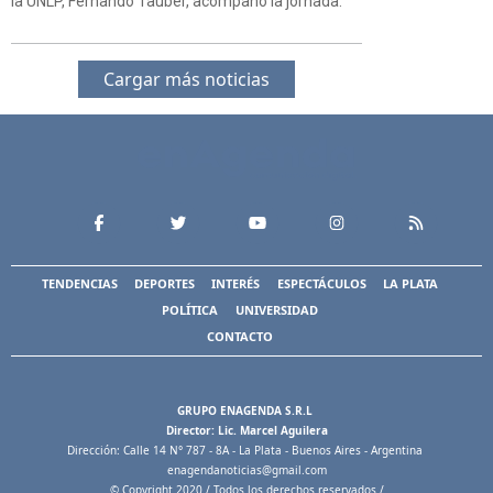
la UNLP, Fernando Tauber, acompañó la jornada.
Cargar más noticias
TENDENCIAS
DEPORTES
INTERÉS
ESPECTÁCULOS
LA PLATA
POLÍTICA
UNIVERSIDAD
CONTACTO
GRUPO ENAGENDA S.R.L
Director: Lic. Marcel Aguilera
Dirección: Calle 14 N° 787 - 8A - La Plata - Buenos Aires - Argentina
enagendanoticias@gmail.com
© Copyright 2020 / Todos los derechos reservados /