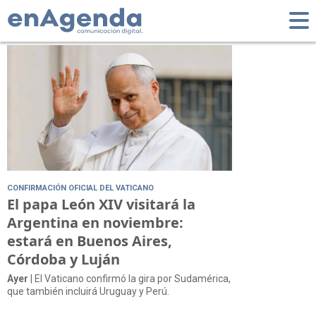
Tag: Buenos Aires
CONFIRMACIÓN OFICIAL DEL VATICANO
El papa León XIV visitará la
Argentina en noviembre:
estará en Buenos Aires,
Córdoba y Luján
Ayer
| El Vaticano confirmó la gira por Sudamérica,
que también incluirá Uruguay y Perú.