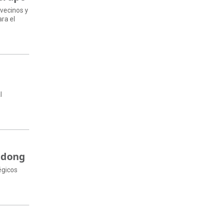
 vecinos y
ra el
l
andong
égicos