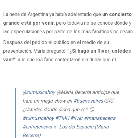
La nena de Argentina ya había adelantado que
un concierto
grande está por venir
, pero todavía no se conoce dónde y
las especulaciones por parte de los más fanáticos no cesan.
Después del pedido el público en el medio de su
presentación, María preguntó: "
¿Si hago un River, ustedes
van?
", a lo que los fans contestaron sin dudar que
sí
.
@tumusicahoy
@Maria Becerra anticipa que
hará un mega show en
#buenosaires
🤯🤯
¿Ustedes dónde dicen que es? 😏
#tumusicahoy
#TMH
#river
#mariabecerra
#entretenews
♬ Los del Espacio (Maria
Becerra)