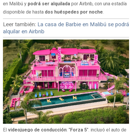
en Malibú y
podrá ser alquilada
por Airbnb, con una estadía
disponible de hasta
dos huéspedes por noche
.
Leer también:
La casa de Barbie en Malibú se podrá
alquilar en Airbnb
El
videojuego de conducción
: "
Forza 5
". incluyó el auto de