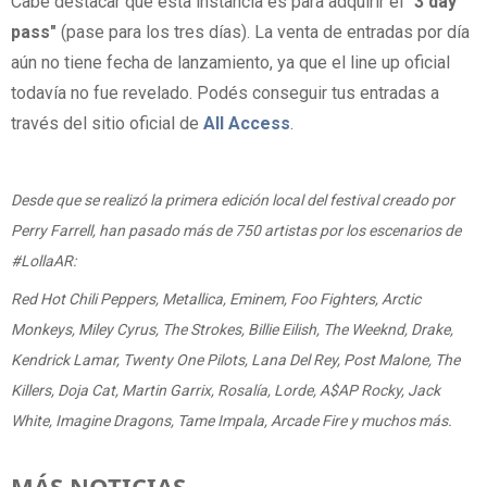
Cabe destacar que esta instancia es para adquirir el
"3 day
pass"
(pase para los tres días). La venta de entradas por día
aún no tiene fecha de lanzamiento, ya que el line up oficial
todavía no fue revelado. Podés conseguir tus entradas a
través del sitio oficial de
All Access
.
Desde que se realizó la primera edición local del festival creado por
Perry Farrell, han pasado más de 750 artistas por los escenarios de
#LollaAR:
Red Hot Chili Peppers, Metallica, Eminem, Foo Fighters, Arctic
Monkeys, Miley Cyrus, The Strokes, Billie Eilish, The Weeknd, Drake,
Kendrick Lamar, Twenty One Pilots, Lana Del Rey, Post Malone, The
Killers, Doja Cat, Martin Garrix, Rosalía, Lorde, A$AP Rocky, Jack
White, Imagine Dragons, Tame Impala, Arcade Fire y muchos más.
MÁS NOTICIAS