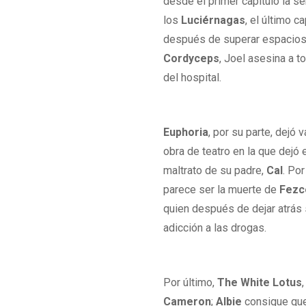
desde el primer capítulo la s
los
Luciérnagas
, el último 
después de superar espacios a
Cordyceps
, Joel asesina a t
del hospital.
Euphoria
, por su parte, dejó
obra de teatro en la que dejó
maltrato de su padre,
Cal
. Por
parece ser la muerte de
Fezc
quien después de dejar atrás s
adicción a las drogas.
Por último,
The White Lotus
Cameron
;
Albie
consigue q