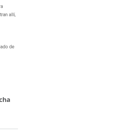
ra
an allí,
 lado de
ncha