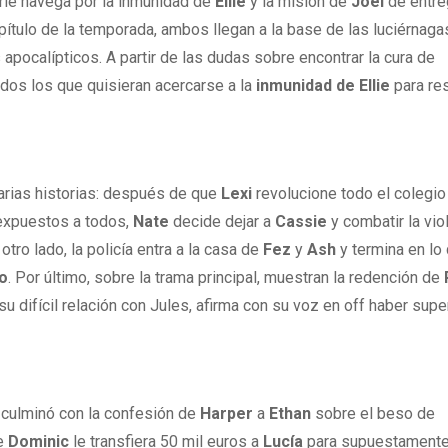
erie navega por la inmunidad de
Ellie
y la misión de
Joel
de entre
capítulo de la temporada, ambos llegan a la base de las luciérnaga
pocalípticos. A partir de las dudas sobre encontrar la cura de
odos los que quisieran acercarse a la
inmunidad de Ellie
para res
 varias historias: después de que
Lexi
revolucione todo el colegio
 expuestos a todos,
Nate
decide dejar a
Cassie
y combatir la vio
 otro lado, la policía entra a la casa de
Fez
y
Ash
y termina en lo
o
. Por último, sobre la trama principal, muestran la redención de
u difícil relación con Jules, afirma con su voz en off haber sup
, culminó con la confesión de
Harper
a
Ethan
sobre el beso de
ue
Dominic
le transfiera 50 mil euros a
Lucía
para supuestament