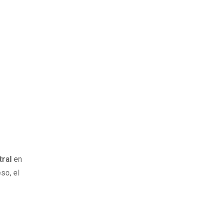
tral
en
so, el