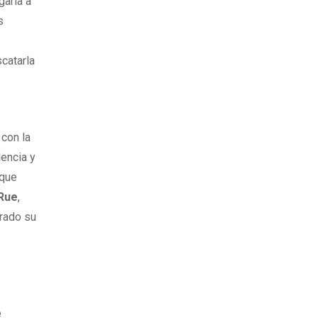
garla a
s
catarla
 con la
lencia y
 que
Rue
,
erado su
e