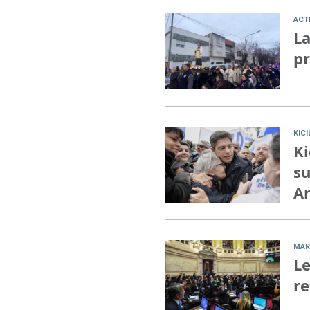
ACT
La
pr
KIC
Ki
su
Ar
MAR
Le
re