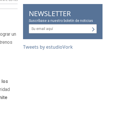
NEWSLETTER
Suscríbase a nuestro boletín de noticias
lograr un
strenos
Tweets by estudioVork
 los
ridad
hite