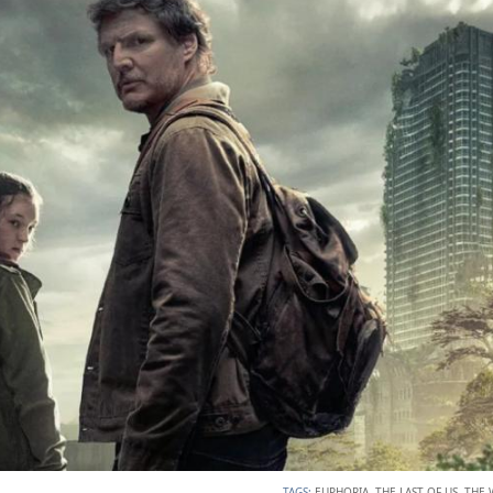
TAGS:
EUPHORIA
,
THE LAST OF US
,
THE 