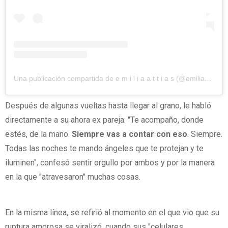
Una publicación compartida de e m i l i a a t t i a s (@emilia_att)
Después de algunas vueltas hasta llegar al grano, le habló
directamente a su ahora ex pareja: "Te acompaño, donde
estés, de la mano.
Siempre vas a contar con eso
. Siempre.
Todas las noches te mando ángeles que te protejan y te
iluminen", confesó sentir orgullo por ambos y por la manera
en la que "atravesaron" muchas cosas.
En la misma línea, se refirió al momento en el que vio que su
ruptura amorosa se viralizó, cuando sus "celulares