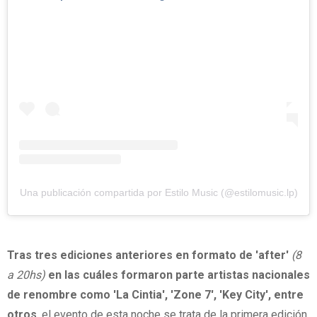
Una publicación compartida por Estilo Music (@estilomusic.lp)
Tras
tres ediciones anteriores en formato de 'after'
(8
a 20hs)
en las cuáles formaron parte artistas nacionales
de renombre como 'La Cintia', 'Zone 7', 'Key City', entre
otros
, el evento de esta noche se trata de la primera edición