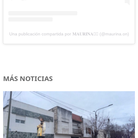
Una publicación compartida por 𝐌𝐀𝐔𝐑𝐈𝐍𝐀❤️‍🔥 (@maurina.on)
MÁS NOTICIAS