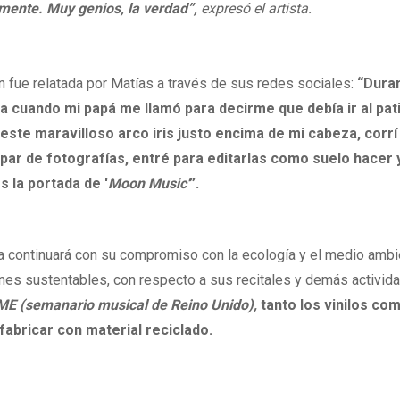
ente. Muy genios, la verdad”,
expresó el artista.
en fue relatada por Matías a través de sus redes sociales:
“Duran
a cuando mi papá me llamó para decirme que debía ir al pat
e este maravilloso arco iris justo encima de mi cabeza, corrí
par de fotografías, entré para editarlas como suelo hacer 
s la portada de '
Moon Music'
”.
nda continuará con su compromiso con la ecología y el medio ambi
ones sustentables, con respecto a sus recitales y demás activid
E (semanario musical de Reino Unido),
tanto los vinilos co
fabricar con material reciclado.