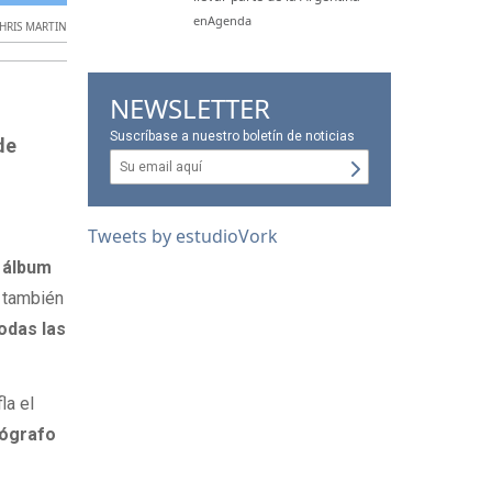
enAgenda
HRIS MARTIN
NEWSLETTER
Suscríbase a nuestro boletín de noticias
de
Tweets by estudioVork
o álbum
 también
todas las
la el
tógrafo