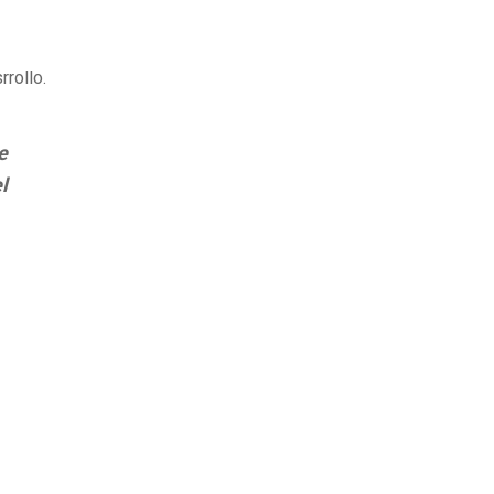
rrollo.
e
l