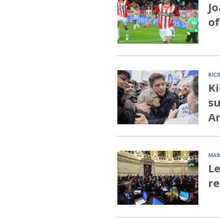
Jo
of
KIC
Ki
su
Ar
MAR
Le
re