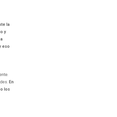
te la
io y
 a
y eso
ente.
ades.
En
mo los