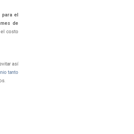
para el 
 mes de 
el costo 
itar así 
io tanto 
os.