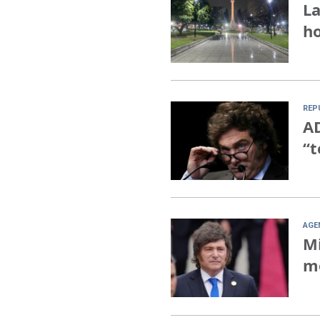
La
ho
REP
AD
“t
AGE
Mi
mo