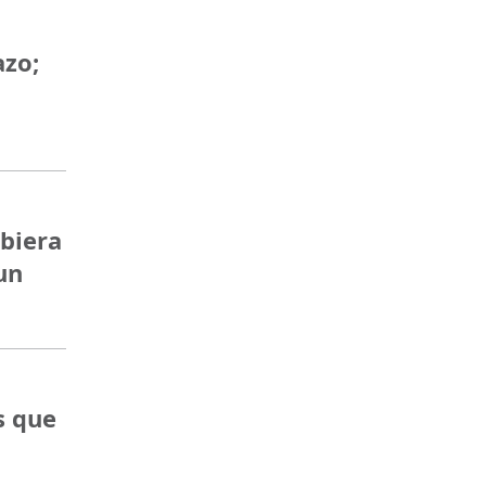
azo;
ubiera
un
s que