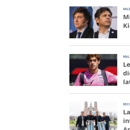
MILE
Mi
Ki
MAL
Le
di
la
REC
La
in
A