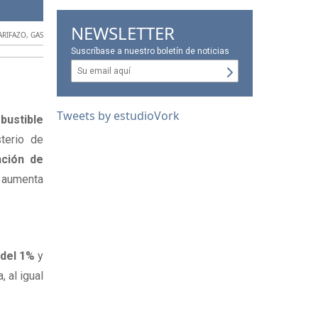
.
NEWSLETTER
ARIFAZO
,
GAS
Suscríbase a nuestro boletín de noticias
Tweets by estudioVork
ustible 
erio de 
ción de 
 aumenta 
 del 1%
 y 
 al igual 