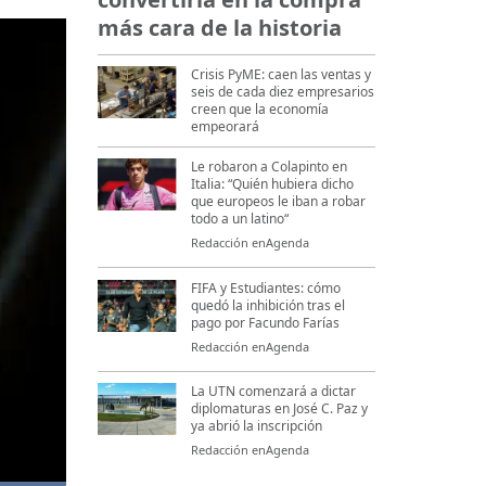
más cara de la historia
Crisis PyME: caen las ventas y
seis de cada diez empresarios
creen que la economía
empeorará
Le robaron a Colapinto en
Italia: “Quién hubiera dicho
que europeos le iban a robar
todo a un latino“
Redacción enAgenda
FIFA y Estudiantes: cómo
quedó la inhibición tras el
pago por Facundo Farías
Redacción enAgenda
La UTN comenzará a dictar
diplomaturas en José C. Paz y
ya abrió la inscripción
Redacción enAgenda