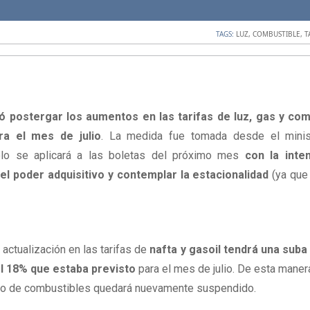
TAGS:
LUZ
,
COMBUSTIBLE
,
T
ó postergar los aumentos en las tarifas de luz, gas y comb
ra el mes de julio
. La medida fue tomada desde el minist
olo se aplicará a las boletas del próximo mes 
con la inten
l poder adquisitivo y contemplar la estacionalidad 
(ya que
 actualización en las tarifas de 
nafta y gasoil tendrá una suba
l 18% que estaba previsto
 para el mes de julio. De esta manera,
nto de combustibles quedará nuevamente suspendido.