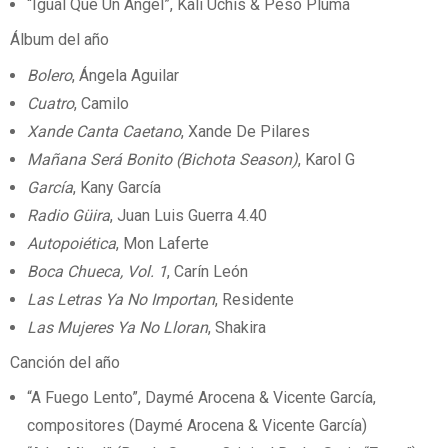
“Igual Que Un Ángel”, Kali Uchis & Peso Pluma
Álbum del año
Bolero
, Ángela Aguilar
Cuatro
, Camilo
Xande Canta Caetano
, Xande De Pilares
Mañana Será Bonito (Bichota Season)
, Karol G
García
, Kany García
Radio Güira
, Juan Luis Guerra 4.40
Autopoiética
, Mon Laferte
Boca Chueca, Vol. 1
, Carín León
Las Letras Ya No Importan
, Residente
Las Mujeres Ya No Lloran
, Shakira
Canción del año
“A Fuego Lento”, Daymé Arocena & Vicente García,
compositores (Daymé Arocena & Vicente García)