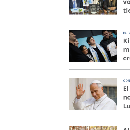
vo
ti
EL 
Ki
me
cr
CON
El
no
Lu
Al