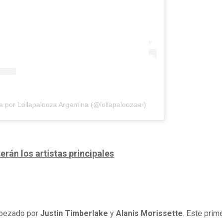
a por Lollapalooza Argentina (@lollapaloozaar)
erán los artistas principales
cabezado por
Justin Timberlake
y
Alanis Morissette
. Este prim