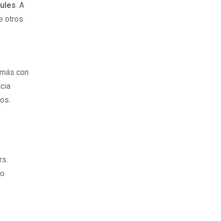
ules
. A
re otros.
emás con
cia
ros.
rs.
do