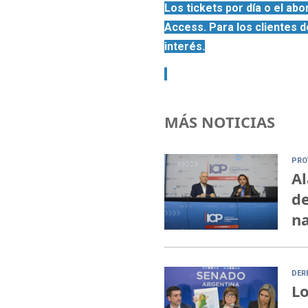
Los tickets por día o el ab
Access
. Para los clientes
interés.
MÁS NOTICIAS
PRO
Al
de
na
DER
Lo