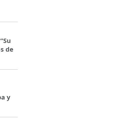
 “Su
s de
ba y