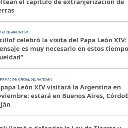
ltean el capítulo de extranjerización de
erras
PAPA EN ARGENTINA
cillof celebró la visita del Papa León XIV:
nsaje es muy necesario en estos tiempo
ueldad”
FIRMACIÓN OFICIAL DEL VATICANO
 papa León XIV visitará la Argentina en
viembre: estará en Buenos Aires, Córdo
ján
ak llamó a defender la Ley de Tierras y