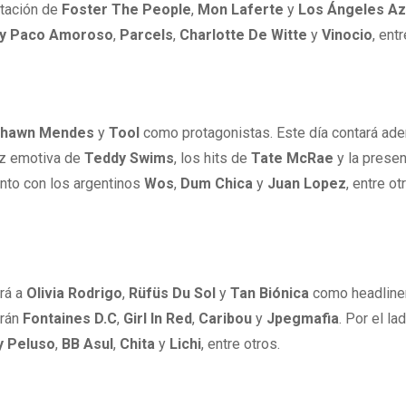
ntación de
Foster The People
,
Mon Laferte
y
Los Ángeles Az
 y Paco Amoroso
,
Parcels
,
Charlotte De Witte
y
Vinocio
, ent
hawn Mendes
y
Tool
como protagonistas. Este día contará ad
voz emotiva de
Teddy Swims
, los hits de
Tate McRae
y la presen
junto con los argentinos
Wos
,
Dum Chica
y
Juan Lopez
, entre ot
drá a
Olivia Rodrigo
,
Rüfüs Du Sol
y
Tan Biónica
como headline
arán
Fontaines D.C
,
Girl In Red
,
Caribou
y
Jpegmafia
. Por el la
y Peluso
,
BB Asul
,
Chita
y
Lichi
, entre otros.