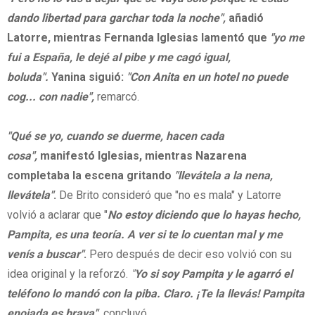
dando libertad para garchar toda la noche",
añadió
Latorre, mientras Fernanda Iglesias lamentó que
"yo me
fui a España, le dejé al pibe y me cagó igual,
boluda".
Yanina siguió:
"Con Anita en un hotel no puede
cog... con nadie",
remarcó.
"Qué se yo, cuando se duerme, hacen cada
cosa",
manifestó Iglesias, mientras Nazarena
completaba la escena gritando
"llevátela a la nena,
llevátela"
.
De Brito consideró que "no es mala" y Latorre
volvió a aclarar que "
No estoy diciendo que lo hayas hecho,
Pampita, es una teoría. A ver si te lo cuentan mal y me
venís a buscar"
.
Pero después de decir eso volvió con su
idea original y la reforzó.
"
Yo si soy Pampita y le agarró el
teléfono lo mandó con la piba. Claro. ¡Te la llevás! Pampita
enojada es brava"
,
concluyó.