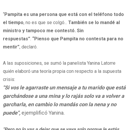
“
Pampita es una persona que está con el teléfono todo
el tiempo
, no es que se colgó...
También se lo mandé al
ministro y tampoco me contestó. Sin
respuestas”
.
“Pienso que Pampita no contesta para no
mentir”
, declaró.
A las suposiciones, se sumó la panelista Yanina Latorre
quién elaboró una teoría propia con respecto a la supuesta
crisis:
"Si vos le agarraste un mensaje a tu marido que está
garchándose a una mina y lo rajás solo va a volver a
garcharla, en cambio lo mandás con la nena y no
puede",
ejemplificó Yanina.
"Pero no lo vas a dejar que se vaya solo porque le estás