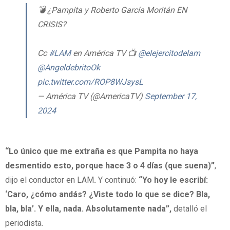
💣 ¿Pampita y Roberto García Moritán EN
CRISIS?
Cc
#LAM
en América TV 📺
@elejercitodelam
@AngeldebritoOk
pic.twitter.com/ROP8WJsysL
— América TV (@AmericaTV)
September 17,
2024
“Lo único que me extraña es que Pampita no haya
desmentido esto, porque hace 3 o 4 días (que suena)”
,
dijo el conductor en LAM
.
Y continuó:
“Yo hoy le escribí:
‘Caro, ¿cómo andás? ¿Viste todo lo que se dice? Bla,
bla, bla’. Y ella, nada. Absolutamente nada”,
detalló el
periodista.