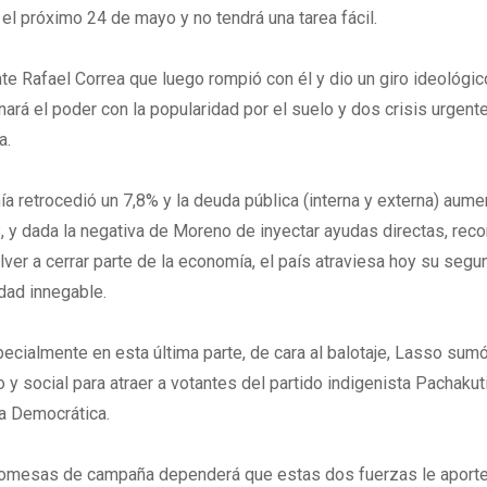
el próximo 24 de mayo y no tendrá una tarea fácil.
nte Rafael Correa que luego rompió con él y dio un giro ideológi
rá el poder con la popularidad por el suelo y dos crisis urgente
a.
a retrocedió un 7,8% y la deuda pública (interna y externa) aume
, y dada la negativa de Moreno de inyectar ayudas directas, recon
ver a cerrar parte de la economía, el país atraviesa hoy su segu
dad innegable.
pecialmente en esta última parte, de cara al balotaje, Lasso su
 social para atraer a votantes del partido indigenista Pachakuti
a Democrática.
romesas de campaña dependerá que estas dos fuerzas le aport