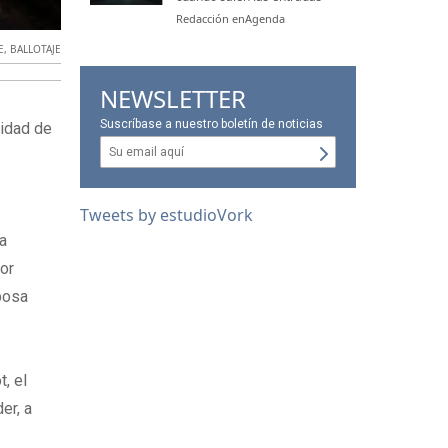
Redacción enAgenda
E
,
BALLOTAJE
NEWSLETTER
Suscríbase a nuestro boletín de noticias
sidad de
Tweets by estudioVork
ia
lor
sposa
, el
er, a