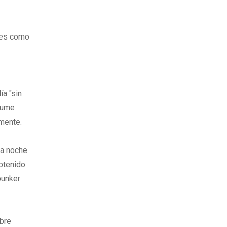
ntes como
ía "sin
laume
amente.
ta noche
obtenido
bunker
mbre