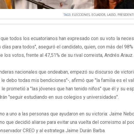
TAGS:
ELECCIONES
,
ECUADOR
,
LASSO
,
PRESIDENT
el que todos los ecuatorianos han expresado con su voto la nece
días para todos", aseguró el candidato, quien, con más del 98%
 los votos, frente al 47,51% de su rival correista, Andrés Arauz.
nderas nacionales que ondeaban, empezó su discurso de victor
le debo todas mis bendiciones"-, afirmó que "la familia es el va
 le prometió a "las jóvenes que han tenido niños" que él y su e
drán "seguir estudiando en sus colegios y universidades".
no a uno a las personas que ayudaron en su victoria: Jaime Nebot
ano que decidió aliarse para evitar una vuelta del correismo al pod
nservador CREO y al estratega Jaime Durán Barba.