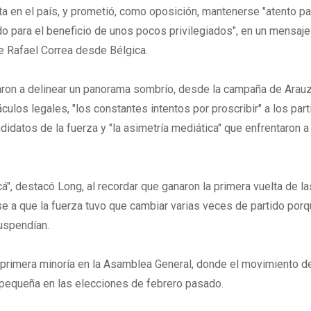
sta en el país, y prometió, como oposición, mantenerse "atento pa
ado para el beneficio de unos pocos privilegiados", en un mensaje
te Rafael Correa desde Bélgica.
on a delinear un panorama sombrío, desde la campaña de Arau
ulos legales, "los constantes intentos por proscribir" a los par
idatos de la fuerza y "la asimetría mediática" que enfrentaron a 
acá", destacó Long, al recordar que ganaron la primera vuelta de la
e a que la fuerza tuvo que cambiar varias veces de partido porq
uspendían.
a primera minoría en la Asamblea General, donde el movimiento d
pequeña en las elecciones de febrero pasado.