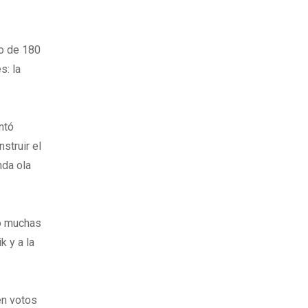
co de 180
s: la
ntó
struir el
nda ola
mó muchas
k y a la
en votos