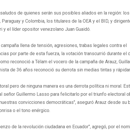
n saludos de quienes serán sus posibles aliados en la región: los
 Paraguay y Colombia, los titulares de la OEA y el BID, y dirige
i y el líder opositor venezolano Juan Guaidó.
 campaña llena de tensión, agresiones, trabas legales contra el
as por parte de esta fuerza, la votación transcurrió durante el d
-como reconoció a Télam el vocero de la campaña de Arauz, Guil
ista de 36 años reconoció su derrota sin medias tintas y rápid
toral pero de ninguna manera es una derrota política ni moral. Es
l señor Guillermo Lasso para felicitarlo por el triunfo electoral 
é nuestras convicciones democráticas", aseguró Arauz desde su 
onrisa o el tono enérgico.
mienzo de la revolución ciudadana en Ecuador", agregó, por el no