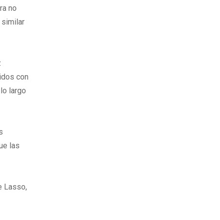
ra no
 similar
z
tidos con
lo largo
s
ue las
e Lasso,