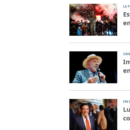
LA 
Es
em
CRI
Im
em
FIN 
Lu
co