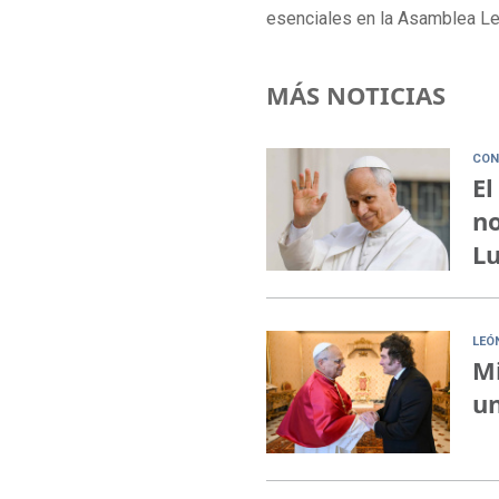
esenciales en la Asamblea Le
MÁS NOTICIAS
CON
El
no
Lu
LEÓ
Mi
un