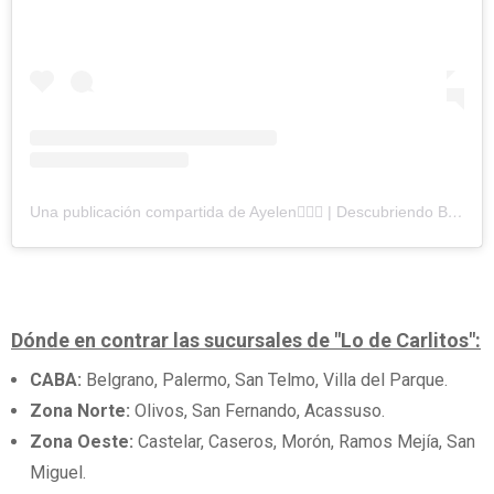
Una publicación compartida de Ayelen🙋🏼‍♀️ | Descubriendo BsAs 🇦🇷 (@cuandoenfoco)
Dónde en contrar las sucursales de "Lo de Carlitos":
CABA:
Belgrano, Palermo, San Telmo, Villa del Parque.
Zona Norte:
Olivos, San Fernando, Acassuso.
Zona Oeste:
Castelar, Caseros, Morón, Ramos Mejía, San
Miguel.