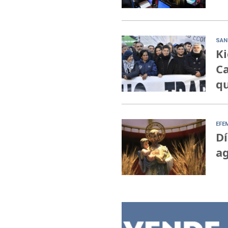
SAN
Ki
Ca
qu
EFE
Dí
ag