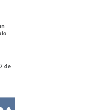
an
blo
7 de