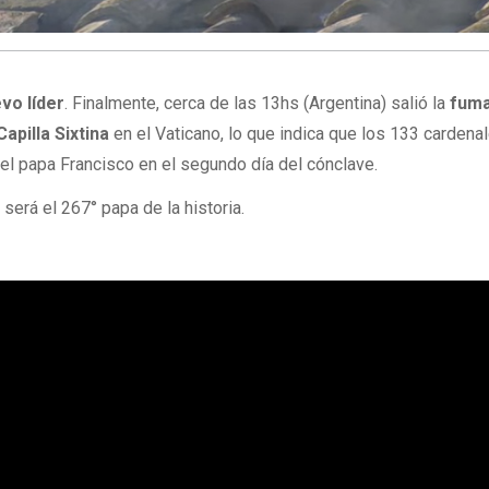
evo líder
. Finalmente, cerca de las 13hs (Argentina) salió la
fum
Capilla Sixtina
en el Vaticano, lo que indica que los 133 cardena
el papa Francisco en el segundo día del cónclave.
será el 267° papa de la historia.