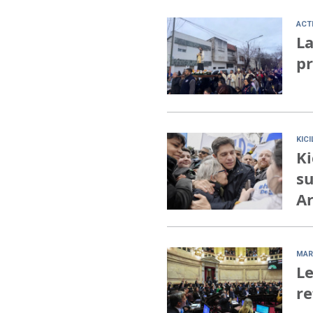
ACT
La
pr
KIC
Ki
su
Ar
MAR
Le
re