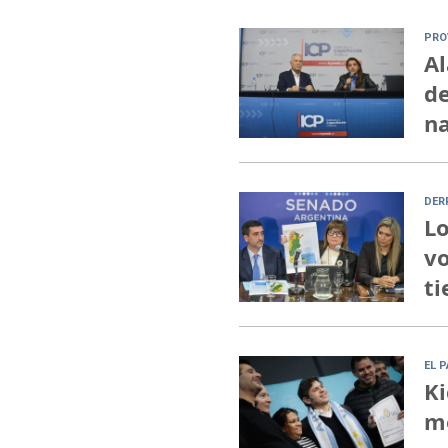
PRO
Al
de
na
DER
Lo
vo
ti
EL 
Ki
me