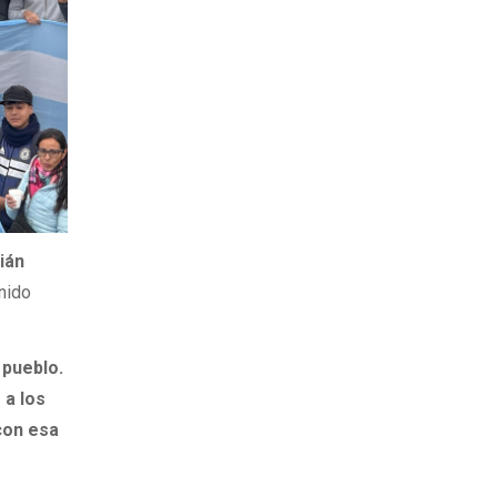
ián
enido
 pueblo.
 a los
con esa