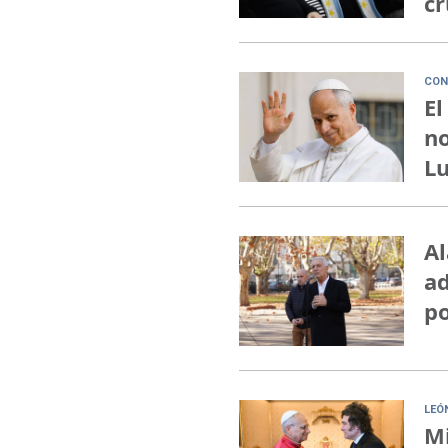
cr
CON
El
no
Lu
Al
ad
po
LEÓ
Mi