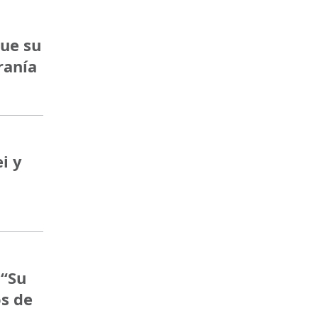
que su
ranía
i y
 “Su
s de