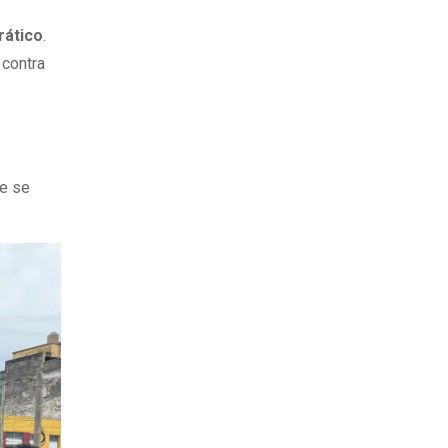
rático
.
 contra
ue se