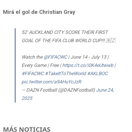
Mirá el gol de Christian Gray
52' AUCKLAND CITY SCORE THEIR FIRST
GOAL OF THE FIFA CLUB WORLD CUP!!! 🇳🇿
Watch the
@FIFACWC
| June 14 - July 13 |
Every Game | Free |
https://t.co/i0K4eUtwwb
|
#FIFACWC
#TakeItToTheWorld
#AKLBOC
pic.twitter.com/a9AHuYcJzR
— DAZN Football (@DAZNFootball)
June 24,
2025
MÁS NOTICIAS