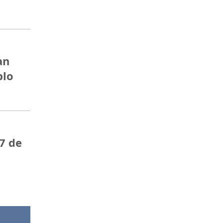
an
blo
7 de