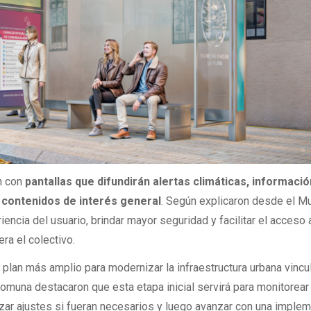
n con
pantallas que difundirán alertas climáticas, información
s contenidos de interés general
. Según explicaron desde el Mu
riencia del usuario, brindar mayor seguridad y facilitar el acceso
ra el colectivo.
n plan más amplio para modernizar la infraestructura urbana vincu
comuna destacaron que esta etapa inicial servirá para monitorear
izar ajustes si fueran necesarios y luego avanzar con una imple