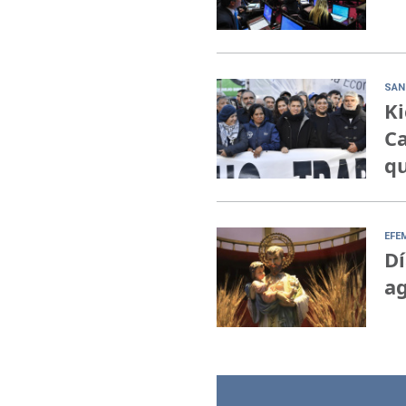
SAN
Ki
Ca
qu
EFE
Dí
ag