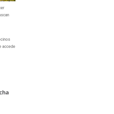
cer
buscan
ecinos
se accede
ncha