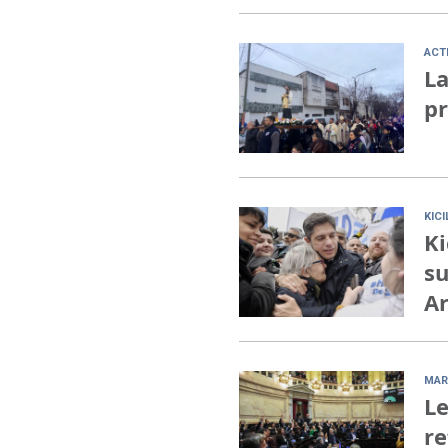
ACT
La
pr
KIC
Ki
su
Ar
MAR
Le
re