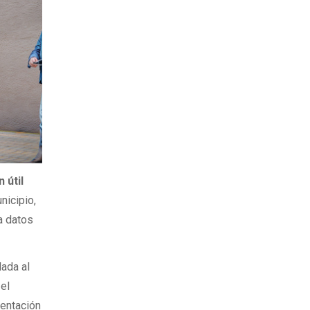
 útil
nicipio,
 a datos
lada al
 el
mentación