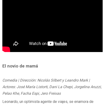
El novio de mamá
Comedia | Dirección: Nicolás Silbert y Leandro Mark |
Actores: José María Listorti, Dani La Chepi, Jorgelina Aruzzi,
Pelao Khe, Facha Espi, Jero Freixas
Leonardo, un optimista agente de viajes, se enamora de