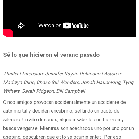
Sé lo que hicieron el verano pasado
Thriller | Dirección: Jennifer Kaytin Robinson | Actores:
Madelyn Cline, Chase Sui Wonders, Jonah Hauer-King, Tyriq
Withers, Sarah Pidgeon, Bill Campbell
Cinco amigos provocan accidentalmente un accidente de
auto mortal y deciden encubrirlo, sellando un pacto de
silencio. Un año después, alguien sabe lo que hicieron y
busca vengarse. Mientras son acechados uno por uno por un
asesino, descubren que esto ya ocurrió antes. Por eso