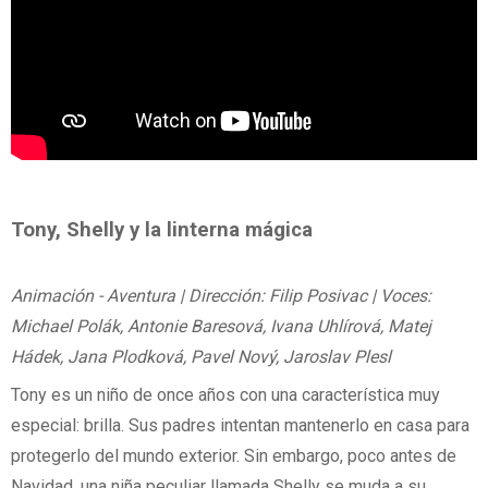
Tony, Shelly y la linterna mágica
Animación - Aventura | Dirección: Filip Posivac | Voces:
Michael Polák, Antonie Baresová, Ivana Uhlírová, Matej
Hádek, Jana Plodková, Pavel Nový, Jaroslav Plesl
Tony es un niño de once años con una característica muy
especial: brilla. Sus padres intentan mantenerlo en casa para
protegerlo del mundo exterior. Sin embargo, poco antes de
Navidad, una niña peculiar llamada Shelly se muda a su