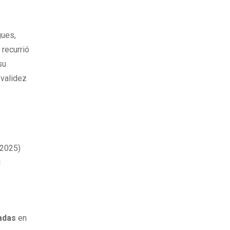
gues,
 recurrió
su
 validez
l
 2025)
l
adas
en