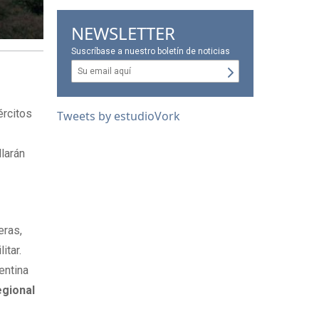
NEWSLETTER
Suscríbase a nuestro boletín de noticias
ércitos
Tweets by estudioVork
llarán
eras,
itar.
entina
egional