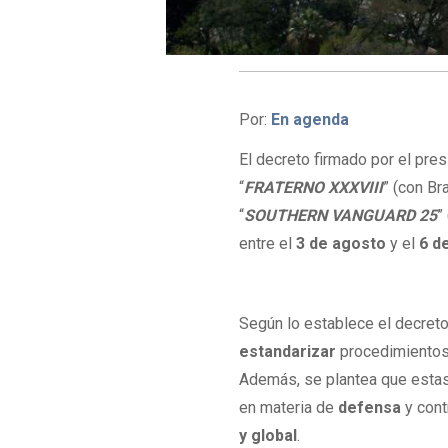
Por:
En agenda
El decreto firmado por el pre
“
FRATERNO XXXVIII
” (con Bra
“
SOUTHERN VANGUARD 25
”
entre el
3 de agosto
y el
6 d
Según lo establece el decreto,
estandarizar
procedimientos 
Además, se plantea que estas
en materia de
defensa
y cont
y global
.