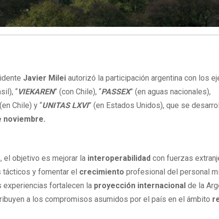
sidente
Javier Milei
autorizó la participación argentina con los ej
sil), “
VIEKAREN
” (con Chile), “
PASSEX
” (en aguas nacionales),
 (en Chile) y “
UNITAS LXVI
” (en Estados Unidos), que se desarro
e noviembre.
 el objetivo es mejorar la
interoperabilidad
con fuerzas extranj
tácticos y fomentar el
crecimiento
profesional del personal mil
 experiencias fortalecen la
proyección internacional
de la Arg
ribuyen a los compromisos asumidos por el país en el ámbito
r