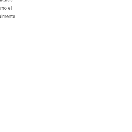
omo el
nalmente