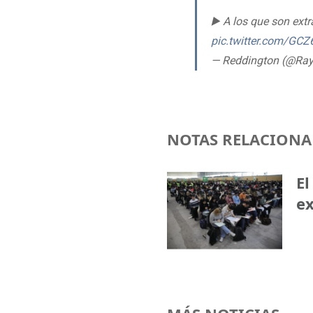
▶️ A los que son ext
pic.twitter.com/GC
— Reddington (@Ra
NOTAS RELACIONA
El
ex