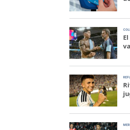
COL
El
va
REF
Ri
ju
MER