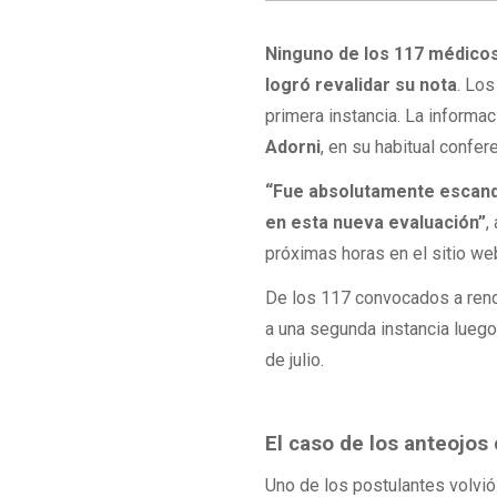
Ninguno de los 117 médicos
logró revalidar su nota
. Lo
primera instancia. La informa
Adorni
, en su habitual confe
“Fue absolutamente escandal
en esta nueva evaluación”
,
próximas horas en el sitio we
De los 117 convocados a rend
a una segunda instancia lueg
de julio.
El caso de los anteojos
Uno de los postulantes volvió 