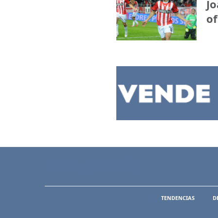
Jo
of
TENDENCIAS
D