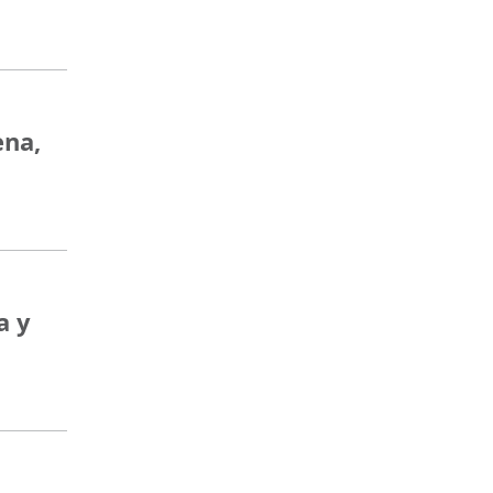
ena,
a y