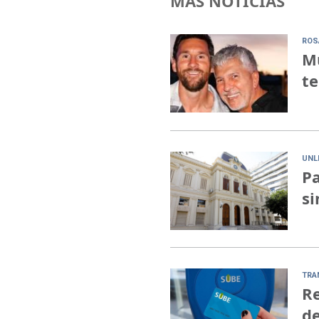
MÁS NOTICIAS
ROS
Mu
te
UNL
Pa
si
TRA
Re
de