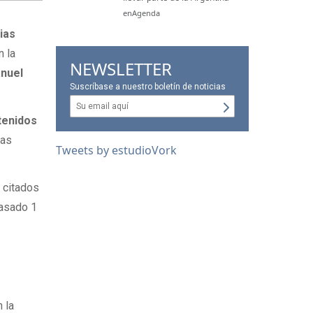
enAgenda
ias
n la
NEWSLETTER
nuel
Suscríbase a nuestro boletín de noticias
tenidos
las
Tweets by estudioVork
 citados
pasado 1
 la