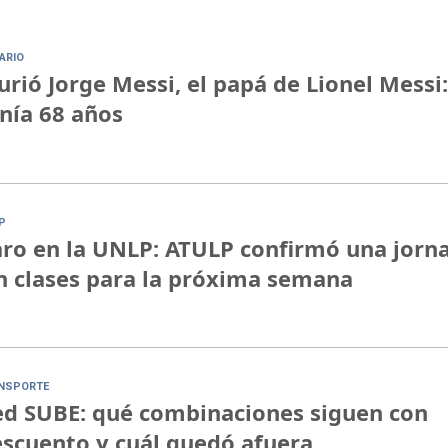
ARIO
rió Jorge Messi, el papá de Lionel Messi:
nía 68 años
P
ro en la UNLP: ATULP confirmó una jorn
n clases para la próxima semana
NSPORTE
d SUBE: qué combinaciones siguen con
scuento y cuál quedó afuera