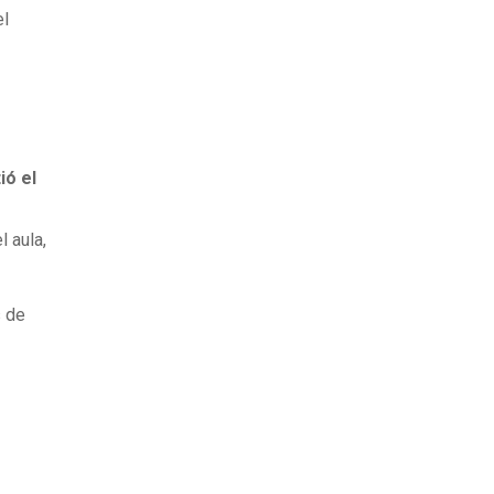
el
ió el
 aula,
s de