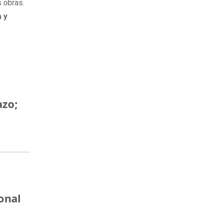
s obras.
a y
azo;
onal