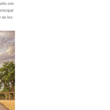
junto con
rincipal
y en los