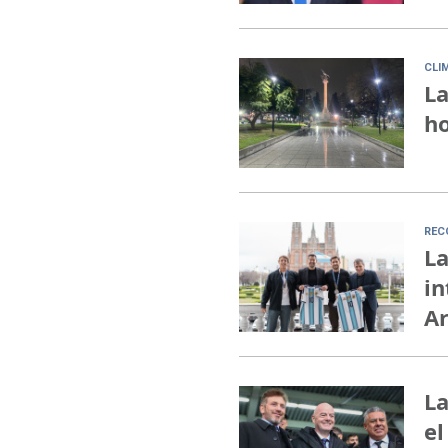
CLI
La
ho
REC
La
in
A
La
el