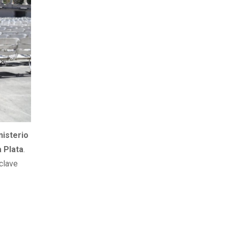
nisterio
a Plata
.
 clave