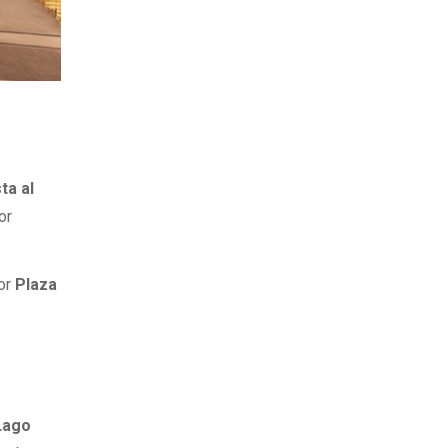
ta al
or
por
Plaza
 Lago