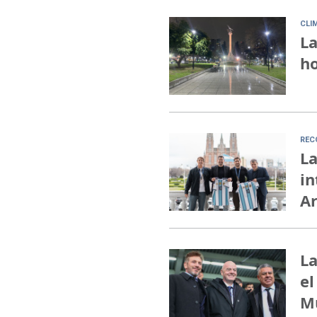
CLI
La
ho
REC
La
in
A
La
el
M