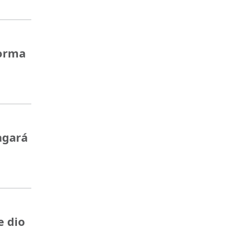
forma
agará
e dio