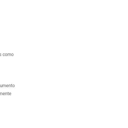
es como
ocumento
amente