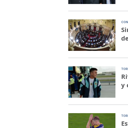
CON
Si
de
TOR
Ri
y 
TOR
Es