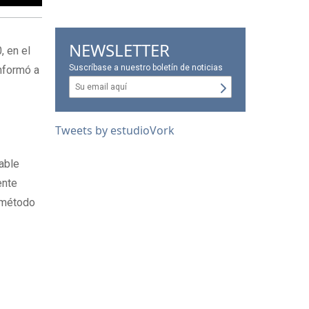
NEWSLETTER
, en el
Suscríbase a nuestro boletín de noticias
informó a
Tweets by estudioVork
sable
ente
o método