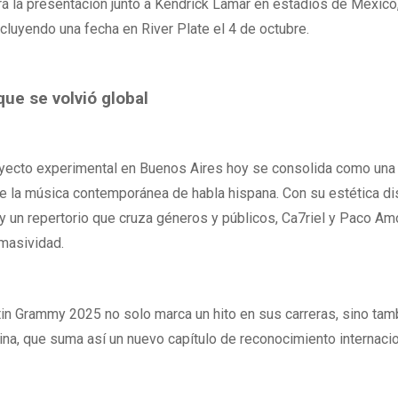
á la presentación junto a Kendrick Lamar en estadios de México, 
ncluyendo una fecha en River Plate el 4 de octubre.
ue se volvió global
ecto experimental en Buenos Aires hoy se consolida como una 
 la música contemporánea de habla hispana. Con su estética dis
y un repertorio que cruza géneros y públicos, Ca7riel y Paco A
 masividad.
tin Grammy 2025 no solo marca un hito en sus carreras, sino tam
tina, que suma así un nuevo capítulo de reconocimiento internacio