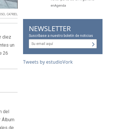
enAgenda
OSO
,
CA7RIEL
NEWSLETTER
Suscríbase a nuestro boletín de noticias
r diez
antes un
ce 26
Tweets by estudioVork
n del
r Álbum
ales de