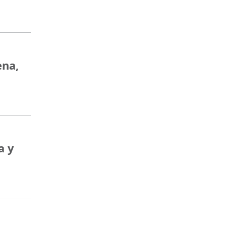
ena,
a y