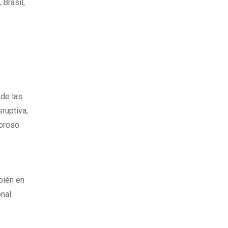
Brasil,
de las
ruptiva,
moroso
bién en
nal.