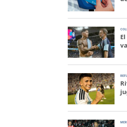
COL
El
va
REF
Ri
ju
MER