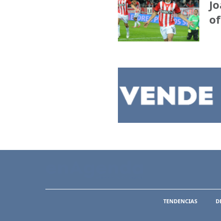
Jo
of
TENDENCIAS
D