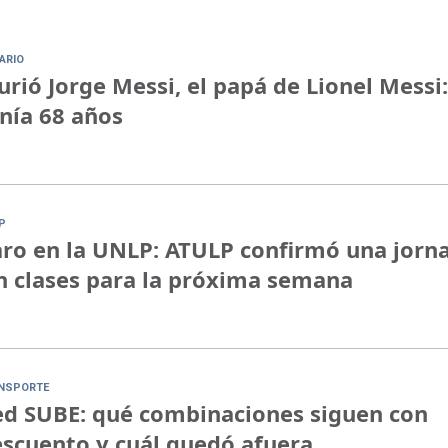
ARIO
rió Jorge Messi, el papá de Lionel Messi:
nía 68 años
P
ro en la UNLP: ATULP confirmó una jorn
n clases para la próxima semana
NSPORTE
d SUBE: qué combinaciones siguen con
scuento y cuál quedó afuera