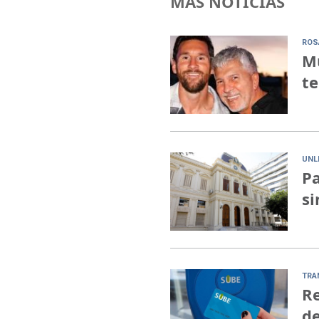
MÁS NOTICIAS
ROS
Mu
te
UNL
Pa
si
TRA
Re
de