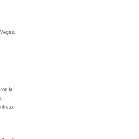
 Vegas,
ron la
a,
ontreux