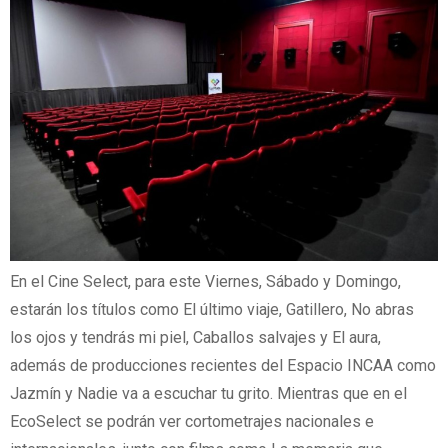
En el Cine Select, para este Viernes, Sábado y Domingo,
estarán los títulos como El último viaje, Gatillero, No abras
los ojos y tendrás mi piel, Caballos salvajes y El aura,
además de producciones recientes del Espacio INCAA como
Jazmín y Nadie va a escuchar tu grito. Mientras que en el
EcoSelect se podrán ver cortometrajes nacionales e