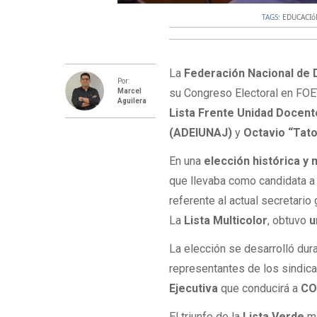
TAGS:
EDUCACI
La
Federación Nacional de
Por:
su Congreso Electoral en FOE
Marcel
Aguilera
Lista Frente Unidad Docente
(ADEIUNAJ)
y
Octavio “Tato
En una
elección histórica y
que llevaba como candidata 
referente al actual secretario
La
Lista Multicolor
, obtuvo
u
La elección se desarrolló du
representantes de los sindica
Ejecutiva
que conducirá a
C
El triunfo de la
Lista Verde
m