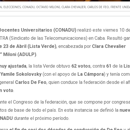
óN
,
ELECCIONES
,
CONADU
,
OCTAVIO MILONI
,
CLARA CHEVALIER
,
CARLOS DE FEO
,
FRENTE UNI
 Docentes Universitarios (CONADU)
realizó este viernes 10 d
TRA (Sindicato de las Telecomunicaciones) en Caba. Resultó ga
 23 de Abril (Lista Verde)
, encabezada por
Clara Chevalier
” Miloni (ADULP)
.
 muy ajustada
, la lista Verde obtuvo
62 votos
, contra
61
de la
Li
a
Yamile Sokolovsky
(con el apoyo de
La Cámpora
) y tenía co
 general
Carlos De Feo
, quien conduce la federación desde el a
n voto
.
rante el Congreso de la federación, que se compone por congres
tos de base de todo el país. En esta instancia se definió la
nue
ONADU
durante el próximo período.
arca
el fin de casi dos décadas de conducción de De Feo
y a