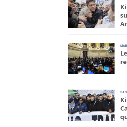
Ki
su
Ar
MAR
Le
re
SAN
Ki
Ca
qu