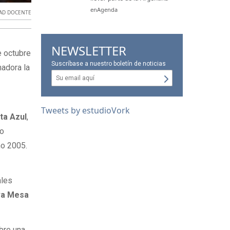
enAgenda
DAD DOCENTE
NEWSLETTER
e octubre
Suscríbase a nuestro boletín de noticias
nadora la
Tweets by estudioVork
sta Azul
,
mo
ño 2005.
ales
va Mesa
bre una