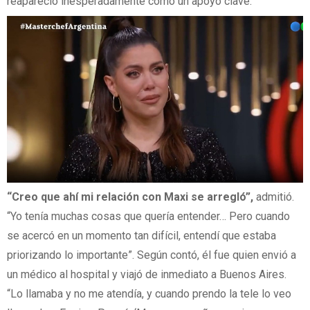
reapareció inesperadamente como un apoyo clave.
“Creo que ahí mi relación con Maxi se arregló”,
admitió.
“Yo tenía muchas cosas que quería entender… Pero cuando
se acercó en un momento tan difícil, entendí que estaba
priorizando lo importante”. Según contó, él fue quien envió a
un médico al hospital y viajó de inmediato a Buenos Aires.
“Lo llamaba y no me atendía, y cuando prendo la tele lo veo