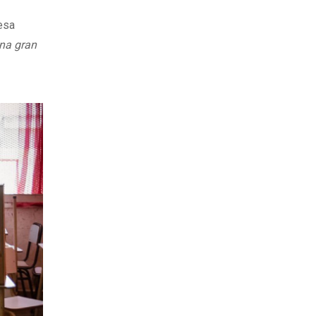
mesa
una gran