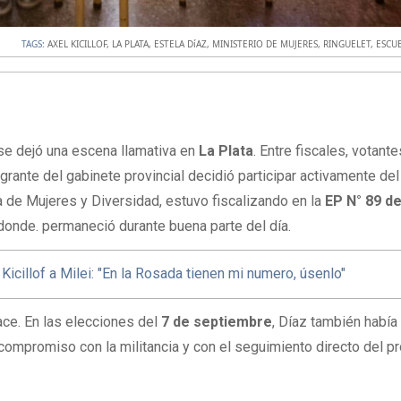
TAGS:
AXEL KICILLOF
,
LA PLATA
,
ESTELA DíAZ
,
MINISTERIO DE MUJERES
,
RINGUELET
,
ESCUE
se dejó una escena llamativa en
La Plata
. Entre fiscales, votante
grante del gabinete provincial decidió participar activamente del
ra de Mujeres y Diversidad, estuvo fiscalizando en la
EP N° 89 d
 donde. permaneció durante buena parte del día.
Kicillof a Milei: "En la Rosada tienen mi numero, úsenlo"
ace. En las elecciones del
7 de septiembre
, Díaz también habí
u compromiso con la militancia y con el seguimiento directo del 