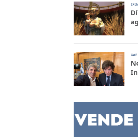
EFE
Dí
ag
CAE 
No
In