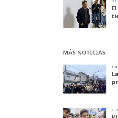
ELE
El
ti
MÁS NOTICIAS
ACT
La
pr
KIC
Ki