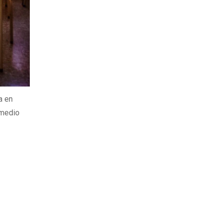
a en
 medio