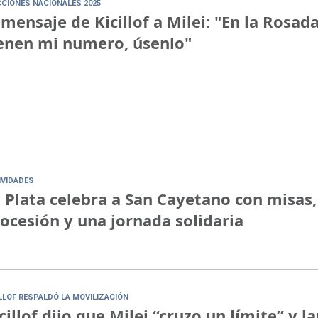
CCIONES NACIONALES 2025
 mensaje de Kicillof a Milei: "En la Rosad
enen mi numero, úsenlo"
IVIDADES
 Plata celebra a San Cayetano con misas,
ocesión y una jornada solidaria
ILLOF RESPALDÓ LA MOVILIZACIÓN
cillof dijo que Milei “cruzo un límite” y l