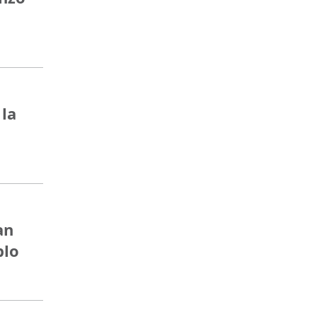
 la
an
blo