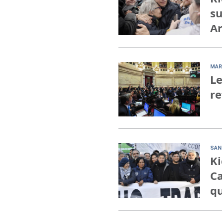
su
Ar
MAR
Le
re
SAN
Ki
Ca
qu